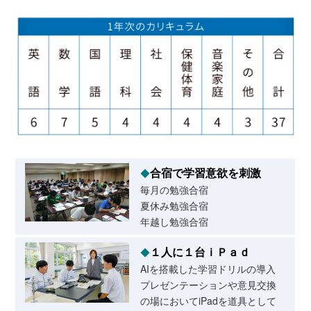
合宿で学習意欲を刺激
◆
毎月の勉強合宿
夏休み勉強合宿
年越し勉強合宿
１人に１台ｉＰａｄ
◆
AIを搭載した学習ドリルの導入
プレゼンテーションや意見交換
の場においてiPadを道具として