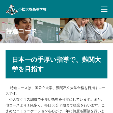
小松大谷高等学校
特進コース
日本一の手厚い指導で、難関大
学を目指す
特進コースは、国公立大学、難関私立大学合格を目指すコー
スです。
少人数クラス編成で手厚い指導を可能にしています。また、
他コースより１限多く、毎日50分７限まで授業を行います。こ
まめなコミュニケーションを心がけ、年に何度も面談を行いま